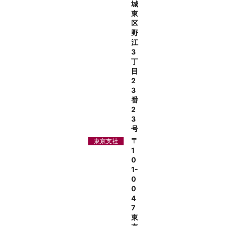
城
東
区
野
江
3
丁
目
2
3
番
2
3
号
〒
東京支社
1
0
1-
0
0
4
7
東