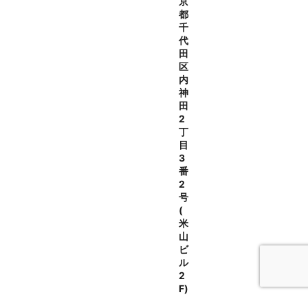
京
都
千
代
田
区
内
神
田
2
丁
目
3
番
2
号
(
米
山
ビ
ル
2
F)