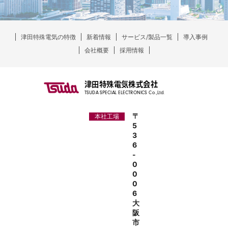
津田特殊電気の特徴
新着情報
サービス/製品一覧
導入事例
会社概要
採用情報
津田特殊電気株式会社
TSUDA SPECIAL ELECTRONICS Co.,Ltd.
〒
本社工場
5
3
6
-
0
0
0
6
大
阪
市